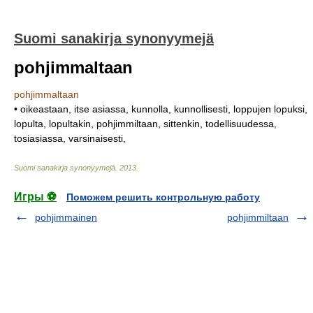
Suomi sanakirja synonyymejä
pohjimmaltaan
pohjimmaltaan
• oikeastaan, itse asiassa, kunnolla, kunnollisesti, loppujen lopuksi,
lopulta, lopultakin, pohjimmiltaan, sittenkin, todellisuudessa,
tosiasiassa, varsinaisesti,
Suomi sanakirja synonyymejä
.
2013
.
Игры ⚽
Поможем решить контрольную работу
pohjimmainen
pohjimmiltaan