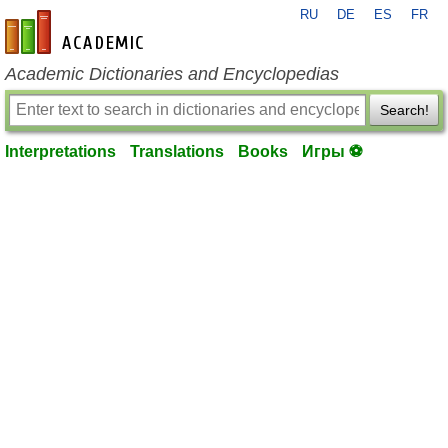
RU
DE
ES
FR
en-academic.com
Academic Dictionaries and Encyclopedias
Search!
Interpretations
Translations
Books
Игры ⚽